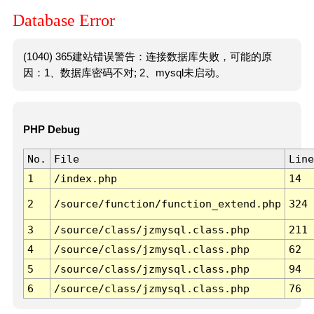
Database Error
(1040) 365建站错误警告：连接数据库失败，可能的原
因：1、数据库密码不对; 2、mysql未启动。
PHP Debug
No.
File
Line
1
/index.php
14
2
/source/function/function_extend.php
324
3
/source/class/jzmysql.class.php
211
4
/source/class/jzmysql.class.php
62
5
/source/class/jzmysql.class.php
94
6
/source/class/jzmysql.class.php
76