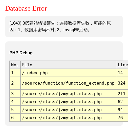
Database Error
(1040) 365建站错误警告：连接数据库失败，可能的原
因：1、数据库密码不对; 2、mysql未启动。
PHP Debug
No.
File
Line
1
/index.php
14
2
/source/function/function_extend.php
324
3
/source/class/jzmysql.class.php
211
4
/source/class/jzmysql.class.php
62
5
/source/class/jzmysql.class.php
94
6
/source/class/jzmysql.class.php
76