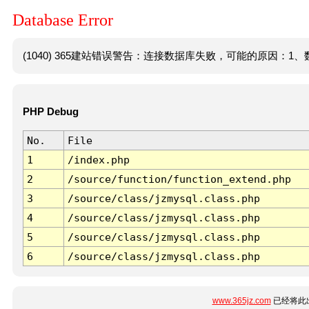
Database Error
(1040) 365建站错误警告：连接数据库失败，可能的原因：1、数
PHP Debug
No.
File
1
/index.php
2
/source/function/function_extend.php
3
/source/class/jzmysql.class.php
4
/source/class/jzmysql.class.php
5
/source/class/jzmysql.class.php
6
/source/class/jzmysql.class.php
www.365jz.com
已经将此