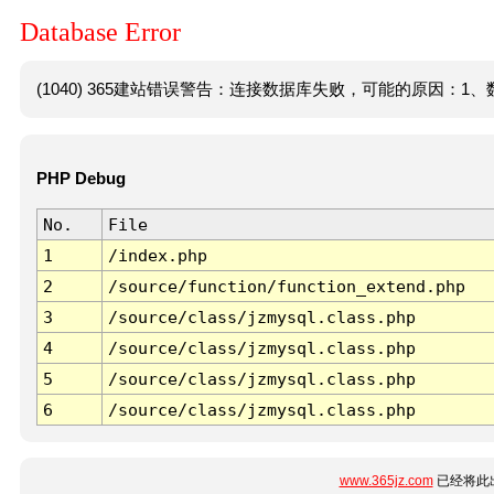
Database Error
(1040) 365建站错误警告：连接数据库失败，可能的原因：1、数
PHP Debug
No.
File
1
/index.php
2
/source/function/function_extend.php
3
/source/class/jzmysql.class.php
4
/source/class/jzmysql.class.php
5
/source/class/jzmysql.class.php
6
/source/class/jzmysql.class.php
www.365jz.com
已经将此