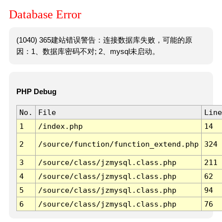
Database Error
(1040) 365建站错误警告：连接数据库失败，可能的原
因：1、数据库密码不对; 2、mysql未启动。
PHP Debug
No.
File
Line
1
/index.php
14
2
/source/function/function_extend.php
324
3
/source/class/jzmysql.class.php
211
4
/source/class/jzmysql.class.php
62
5
/source/class/jzmysql.class.php
94
6
/source/class/jzmysql.class.php
76