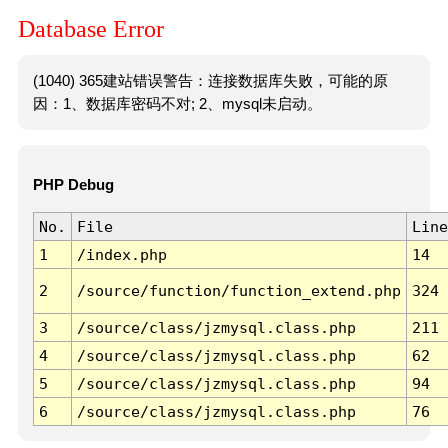
Database Error
(1040) 365建站错误警告：连接数据库失败，可能的原
因：1、数据库密码不对; 2、mysql未启动。
PHP Debug
No.
File
Line
1
/index.php
14
2
/source/function/function_extend.php
324
3
/source/class/jzmysql.class.php
211
4
/source/class/jzmysql.class.php
62
5
/source/class/jzmysql.class.php
94
6
/source/class/jzmysql.class.php
76