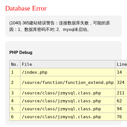
Database Error
(1040) 365建站错误警告：连接数据库失败，可能的原
因：1、数据库密码不对; 2、mysql未启动。
PHP Debug
No.
File
Line
1
/index.php
14
2
/source/function/function_extend.php
324
3
/source/class/jzmysql.class.php
211
4
/source/class/jzmysql.class.php
62
5
/source/class/jzmysql.class.php
94
6
/source/class/jzmysql.class.php
76