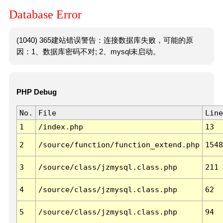
Database Error
(1040) 365建站错误警告：连接数据库失败，可能的原
因：1、数据库密码不对; 2、mysql未启动。
PHP Debug
No.
File
Line
1
/index.php
13
2
/source/function/function_extend.php
1548
3
/source/class/jzmysql.class.php
211
4
/source/class/jzmysql.class.php
62
5
/source/class/jzmysql.class.php
94