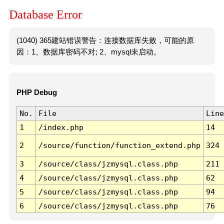
Database Error
(1040) 365建站错误警告：连接数据库失败，可能的原
因：1、数据库密码不对; 2、mysql未启动。
PHP Debug
No.
File
Line
1
/index.php
14
2
/source/function/function_extend.php
324
3
/source/class/jzmysql.class.php
211
4
/source/class/jzmysql.class.php
62
5
/source/class/jzmysql.class.php
94
6
/source/class/jzmysql.class.php
76