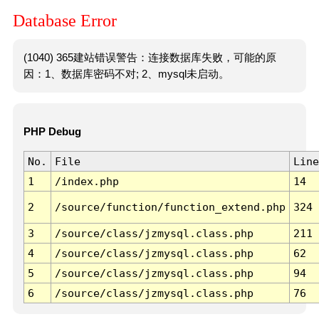
Database Error
(1040) 365建站错误警告：连接数据库失败，可能的原
因：1、数据库密码不对; 2、mysql未启动。
PHP Debug
No.
File
Line
1
/index.php
14
2
/source/function/function_extend.php
324
3
/source/class/jzmysql.class.php
211
4
/source/class/jzmysql.class.php
62
5
/source/class/jzmysql.class.php
94
6
/source/class/jzmysql.class.php
76