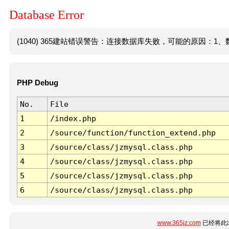
Database Error
(1040) 365建站错误警告：连接数据库失败，可能的原因：1、数
PHP Debug
No.
File
1
/index.php
2
/source/function/function_extend.php
3
/source/class/jzmysql.class.php
4
/source/class/jzmysql.class.php
5
/source/class/jzmysql.class.php
6
/source/class/jzmysql.class.php
www.365jz.com
已经将此