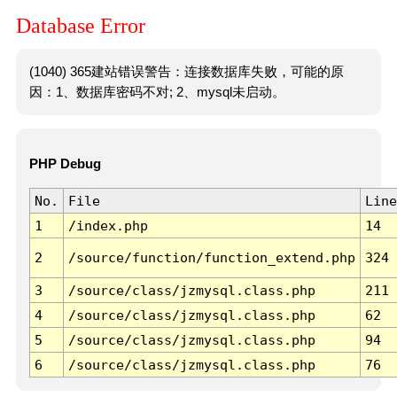
Database Error
(1040) 365建站错误警告：连接数据库失败，可能的原
因：1、数据库密码不对; 2、mysql未启动。
PHP Debug
No.
File
Line
1
/index.php
14
2
/source/function/function_extend.php
324
3
/source/class/jzmysql.class.php
211
4
/source/class/jzmysql.class.php
62
5
/source/class/jzmysql.class.php
94
6
/source/class/jzmysql.class.php
76