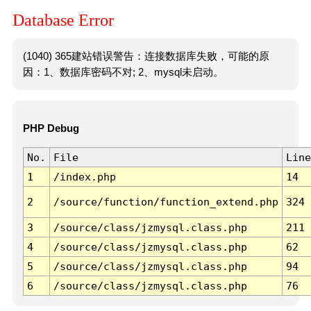
Database Error
(1040) 365建站错误警告：连接数据库失败，可能的原
因：1、数据库密码不对; 2、mysql未启动。
PHP Debug
No.
File
Line
1
/index.php
14
2
/source/function/function_extend.php
324
3
/source/class/jzmysql.class.php
211
4
/source/class/jzmysql.class.php
62
5
/source/class/jzmysql.class.php
94
6
/source/class/jzmysql.class.php
76