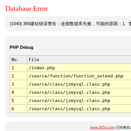
Database Error
(1040) 365建站错误警告：连接数据库失败，可能的原因：1、数
PHP Debug
No.
File
1
/index.php
2
/source/function/function_extend.php
3
/source/class/jzmysql.class.php
4
/source/class/jzmysql.class.php
5
/source/class/jzmysql.class.php
6
/source/class/jzmysql.class.php
www.365jz.com
已经将此