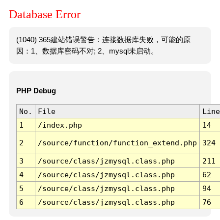
Database Error
(1040) 365建站错误警告：连接数据库失败，可能的原
因：1、数据库密码不对; 2、mysql未启动。
PHP Debug
No.
File
Line
1
/index.php
14
2
/source/function/function_extend.php
324
3
/source/class/jzmysql.class.php
211
4
/source/class/jzmysql.class.php
62
5
/source/class/jzmysql.class.php
94
6
/source/class/jzmysql.class.php
76