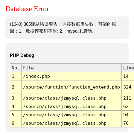
Database Error
(1040) 365建站错误警告：连接数据库失败，可能的原
因：1、数据库密码不对; 2、mysql未启动。
PHP Debug
No.
File
Line
1
/index.php
14
2
/source/function/function_extend.php
324
3
/source/class/jzmysql.class.php
211
4
/source/class/jzmysql.class.php
62
5
/source/class/jzmysql.class.php
94
6
/source/class/jzmysql.class.php
76