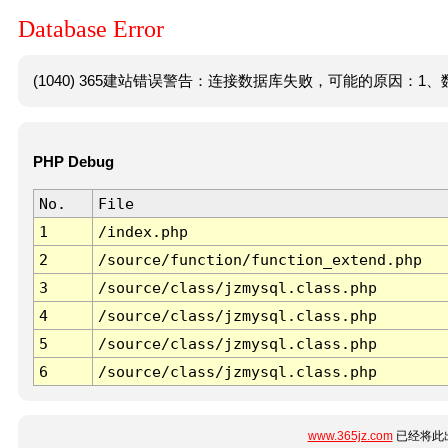
Database Error
(1040) 365建站错误警告：连接数据库失败，可能的原因：1、数
PHP Debug
No.
File
1
/index.php
2
/source/function/function_extend.php
3
/source/class/jzmysql.class.php
4
/source/class/jzmysql.class.php
5
/source/class/jzmysql.class.php
6
/source/class/jzmysql.class.php
www.365jz.com
已经将此