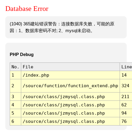
Database Error
(1040) 365建站错误警告：连接数据库失败，可能的原
因：1、数据库密码不对; 2、mysql未启动。
PHP Debug
No.
File
Line
1
/index.php
14
2
/source/function/function_extend.php
324
3
/source/class/jzmysql.class.php
211
4
/source/class/jzmysql.class.php
62
5
/source/class/jzmysql.class.php
94
6
/source/class/jzmysql.class.php
76